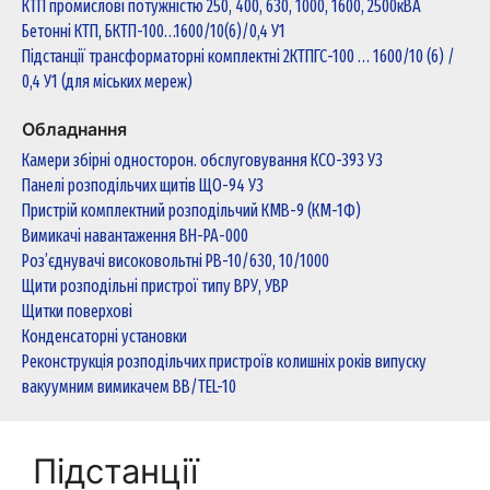
КТП промислові потужністю 250, 400, 630, 1000, 1600, 2500кВА
Бетонні КТП, БКТП-100…1600/10(6)/0,4 У1
Підстанції трансформаторні комплектні 2КТПГС-100 … 1600/10 (6) /
0,4 У1 (для міських мереж)
Обладнання
Камери збірні односторон. обслуговування КСО-393 У3
Панелі розподільчих щитів ЩО-94 У3
Пристрій комплектний розподільчий КМВ-9 (КМ-1Ф)
Вимикачі навантаження ВН-РА-000
Роз’єднувачі високовольтні РВ-10/630, 10/1000
Щити розподільні пристрої типу ВРУ, УВР
Щитки поверхові
Конденсаторні установки
Реконструкція розподільчих пристроїв колишніх років випуску
вакуумним вимикачем ВВ/TEL-10
Підстанції